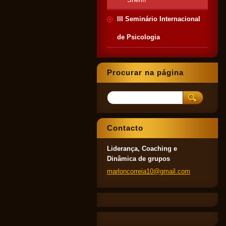
III Seminário Internacional
de Psicologia
Procurar na página
Contacto
Liderança, Coaching e
Dinâmica de grupos
marlonco
rreia10@
gmail.co
m