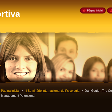
rtiva
Página inicial
Página inicial
>
III Seminário Internacional de Psicologia
>
Dan Gould - The Cor
Management Potentional