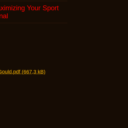
ximizing Your Sport
nal
Gould.pdf (667,3 kB)