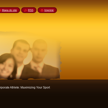
Mapa do site
RSS
Imprimir
porate Athlete: Maximizing Your Sport