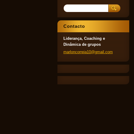
Contacto
Liderança, Coaching e
Dinâmica de grupos
marlonco
rreia10@
gmail.co
m