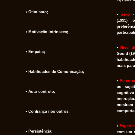
• Otimismo;
•
Sexo
- 
(1995) ,
preferên
• Motivação intrínseca;
participat
•
Nível d
• Empatia;
Gould (19
habilidad
mais para
• Habilidades de Comunicação;
•
Persona
os suje
• Auto controlo;
cogniti
instrução
mostra
comportam
• Confiança nos outros;
•
Experiê
• Persistência;
com um m