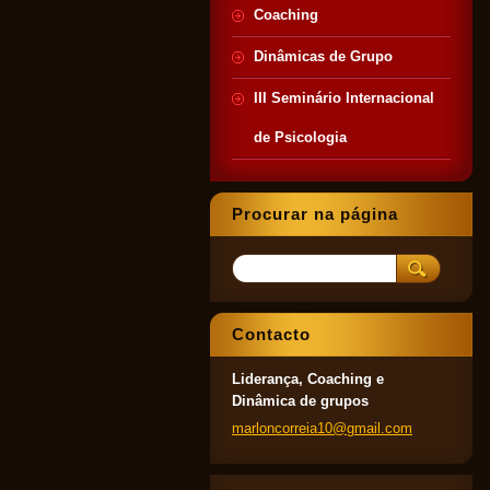
Coaching
Dinâmicas de Grupo
III Seminário Internacional
de Psicologia
Procurar na página
Contacto
Liderança, Coaching e
Dinâmica de grupos
marlonco
rreia10@
gmail.co
m