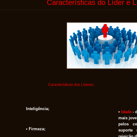
Características do Líder e 
Características dos Líderes
Inteligência;
•
I
dade
- 
mais jove
pelos c
• Firmeza;
suporte 
rejeição 