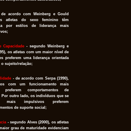
de acordo com Weinberg e Gould
os atletas do sexo feminino têm
cia por estilos de liderança mais
ivos;
e Capacidade
- segundo Weinberg e
95), os atletas com um maior nível de
es preferem uma liderança orientada
 o sujeito/relação;
lidade
- de acordo com Serpa (1990),
itos com um funcionamento mais
vo preferem comportamentos de
. Por outro lado, os indivíduos que se
m mais impulsivos preferem
entos de suporte social;
ncia
- segundo Alves (2000), os atletas
aior grau de maturidade evidenciam